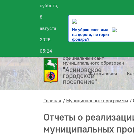
суббота,
8
августа
Не убран снег, яма
на дороге, не горит
2026
фонарь?
05:24
официальный сайт
муниципального образования
"Асиновское
Фотогалерея
Ко
городское
поселение"
Главная
Муниципальные программы
Отчеты о реализаци
муниципальных про