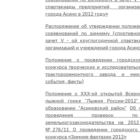
спартакиады предприятий, организ
города Асино в 2012 году»
Распоряжение об утверждении положе
соревнований по зимнему (спортивно
зачет V - ой круглогодичной спартак
организаций и учреждений города Асино
Положение о проведении городског
конкурса творческих и исследовательс
трактороремонтного завода и мик
события, факты)
Положение о ХХХ-ой открытой Всеро
лыжной гонке "Лыжня России-2012"
образовании "Асиновский район"
Об 
проведения проверок по
земельногозаконодательства на 201
№276/11 О проведении городского
конкурса «Зимние фантазии 2012»