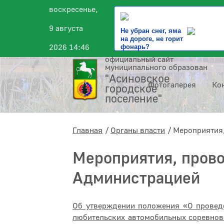
воскресенье,
9 августа
Не убран снег, яма
на дороге, не горит
2026 14:46
фонарь?
официальный сайт
муниципального образования
"Асиновское
Фотогалерея
Ко
городское
поселение"
Главная
Органы власти
Мероприятия
Мероприятия, пров
Администрацией
Об утверждении положения «О провед
любительских автомобильных соревнов