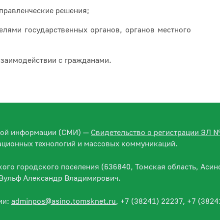
управленческие решения;
телями государственных органов, органов местного
взаимодействии с гражданами.
вой информации (СМИ) —
Свидетельство о регистрации ЭЛ 
ационных технологий и массовых коммуникаций.
го городского поселения (636840, Томская область, Асино
— Вульф Александр Владимирович.
ии:
adminpos@asino.tomsknet.ru
, +7 (38241) 22237, +7 (3824