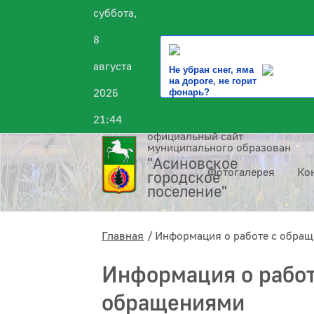
суббота,
8
августа
Не убран снег, яма
на дороге, не горит
2026
фонарь?
21:44
официальный сайт
муниципального образования
"Асиновское
Фотогалерея
Ко
городское
поселение"
Главная
Информация о работе с обра
Информация о работ
обращениями