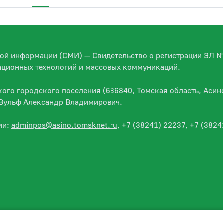
вой информации (СМИ) —
Свидетельство о регистрации ЭЛ 
ационных технологий и массовых коммуникаций.
го городского поселения (636840, Томская область, Асино
— Вульф Александр Владимирович.
ии:
adminpos@asino.tomsknet.ru
, +7 (38241) 22237, +7 (3824