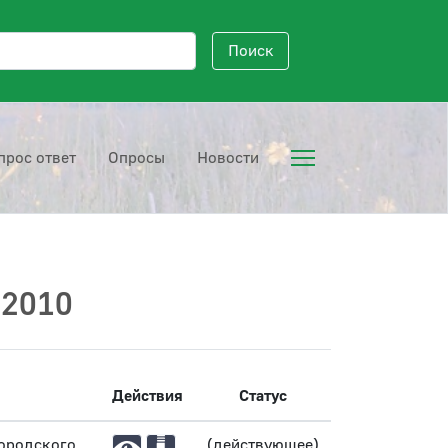
исковый запрос
Поиск
прос ответ
Опросы
Новости
 2010
Действия
Статус
городского
(действующее)