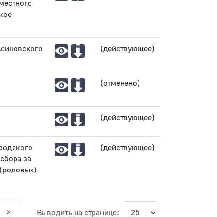
 местного
кое
Асиновского
(действующее)
а
(отменено)
(действующее)
ородского
(действующее)
сбора за
 (родовых)
Выводить на странице:
>