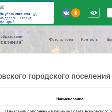
По
Не убран снег, яма
на дороге, не горит
фонарь?
 образования
Фотогалерея
Контакты
Во
оселение"
вского городского поселения
Наименование
О внесении дополнений в решение Совета Асиновского 