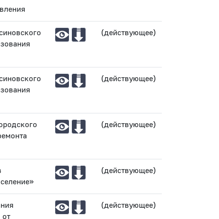
авления
Асиновского
(действующее)
азования
Асиновского
(действующее)
азования
городского
(действующее)
ремонта
в
(действующее)
оселение»
ания
(действующее)
 от