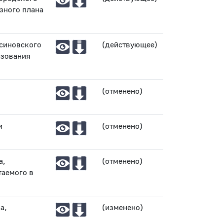
зного плана
Асиновского
(действующее)
азования
(отменено)
и
(отменено)
а,
(отменено)
таемого в
а,
(изменено)