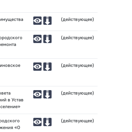
 имущества
(действующее)
городского
(действующее)
ремонта
синовское
(действующее)
овета
(действующее)
ий в Устав
оселение»
ородского
(действующее)
ожения «О