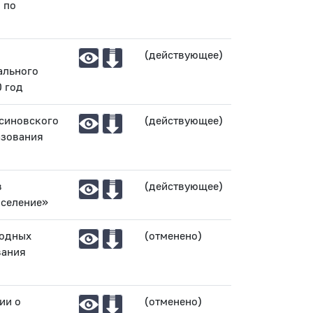
 по
(действующее)
ального
0 год
Асиновского
(действующее)
азования
в
(действующее)
оселение»
родных
(отменено)
вания
ии о
(отменено)