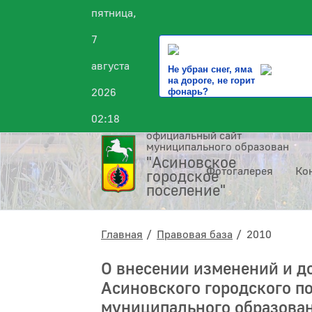
пятница,
7
августа
Не убран снег, яма
на дороге, не горит
2026
фонарь?
02:18
официальный сайт
муниципального образования
"Асиновское
Фотогалерея
Ко
городское
поселение"
Главная
Правовая база
2010
О внесении изменений и д
Асиновского городского п
муниципального образован