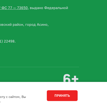
№ ФС 77 — 73650
, выдано Федеральной
вский район, город Асино,
1) 22498.
6+
Разработка сайта
Студия 15
ПРИНЯТЬ
оту с сайтом, Вы
.