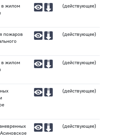
 в жилом
(действующее)
я
ия пожаров
(действующее)
ального
 в жилом
(действующее)
я
дных
(действующее)
и
ое
маневренных
(действующее)
«Асиновское