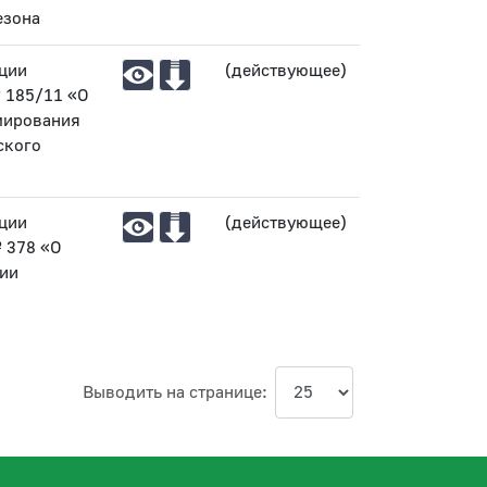
езона
ции
(действующее)
№ 185/11 «О
мирования
ского
ции
(действующее)
 378 «О
ии
Выводить на странице: