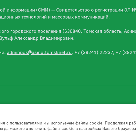
вой информации (СМИ) —
Свидетельство о регистрации ЭЛ 
ационных технологий и массовых коммуникаций.
го городского поселения (636840, Томская область, Асино
— Вульф Александр Владимирович.
ии:
adminpos@asino.tomsknet.ru
, +7 (38241) 22237, +7 (3824
вия с пользователями мы используем файлы cookie. Продолжая раб
егда можете отключить файлы cookie в настройках Вашего браузера