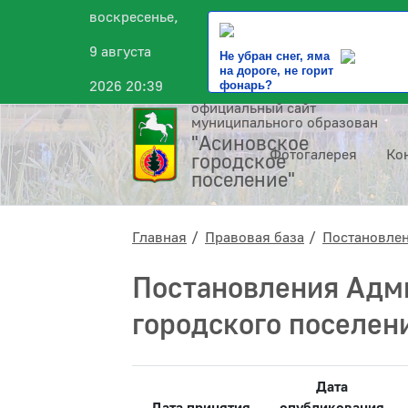
воскресенье,
9 августа
Не убран снег, яма
на дороге, не горит
2026 20:39
фонарь?
официальный сайт
муниципального образования
"Асиновское
Фотогалерея
Ко
городское
поселение"
Главная
Правовая база
Постановле
Постановления Адм
городского поселен
Дата