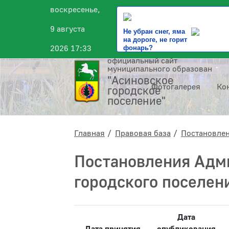
воскресенье,
9 августа
Не убран снег, яма
на дороге, не горит
2026 17:33
фонарь?
официальный сайт
муниципального образования
"Асиновское
Фотогалерея
Ко
городское
поселение"
Главная
Правовая база
Постановле
Постановления Адм
городского поселен
Дата