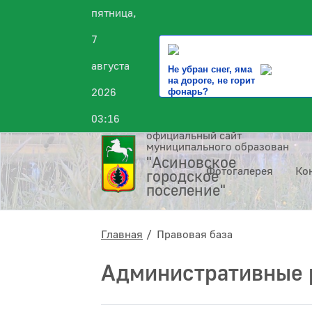
пятница,
7
августа
Не убран снег, яма
на дороге, не горит
2026
фонарь?
03:16
официальный сайт
муниципального образования
"Асиновское
Фотогалерея
Ко
городское
поселение"
Главная
Правовая база
Административные