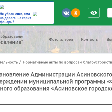
По
Не убран снег, яма
на дороге, не горит
фонарь?
 образования
Фотогалерея
Контакты
Во
оселение"
тельность
Нормативные акты по вопросам благоустройств
тановление Администрации Асиновского 
тверждении муниципальной программы 
ного образования «Асиновское городско