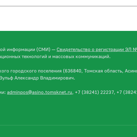
вой информации (СМИ) —
Свидетельство о регистрации ЭЛ 
ационных технологий и массовых коммуникаций.
го городского поселения (636840, Томская область, Асино
— Вульф Александр Владимирович.
ии:
adminpos@asino.tomsknet.ru
, +7 (38241) 22237, +7 (3824