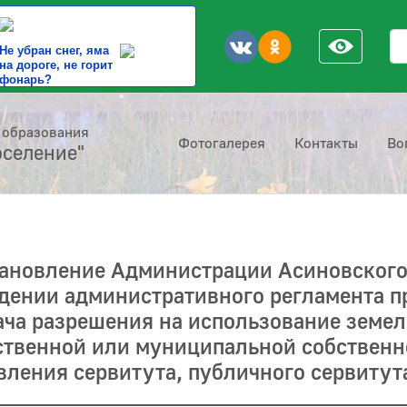
По
Не убран снег, яма
на дороге, не горит
фонарь?
 образования
Фотогалерея
Контакты
Во
оселение"
тановление Администрации Асиновского 
ждении административного регламента 
ча разрешения на использование земель
ственной или муниципальной собственн
вления сервитута, публичного сервитут