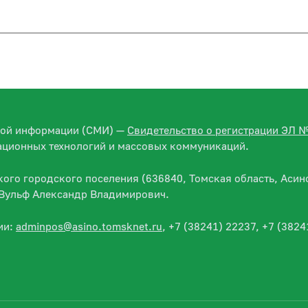
вой информации (СМИ) —
Свидетельство о регистрации ЭЛ 
ационных технологий и массовых коммуникаций.
го городского поселения (636840, Томская область, Асино
— Вульф Александр Владимирович.
ии:
adminpos@asino.tomsknet.ru
, +7 (38241) 22237, +7 (3824