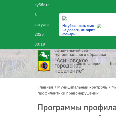
суббота,
8
августа
Не убран снег, яма
на дороге, не горит
2026
фонарь?
03:18
официальный сайт
муниципального образования
"Асиновское
Фотогалерея
Ко
городское
поселение"
Главная
Муниципальный контроль
Му
профилактики правонарушений
Программы профила