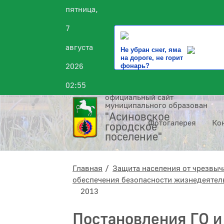
пятница,
7
августа
Не убран снег, яма
на дороге, не горит
2026
фонарь?
02:55
официальный сайт
муниципального образования
"Асиновское
Фотогалерея
Ко
городское
поселение"
Главная
Защита населения от чрезвыч
обеспечения безопасности жизнедеятель
2013
Постановления ГО и