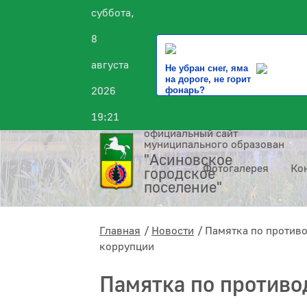
суббота,
8
августа
Не убран снег, яма
на дороге, не горит
2026
фонарь?
19:21
официальный сайт
муниципального образования
"Асиновское
Фотогалерея
Ко
городское
поселение"
Главная
Новости
Памятка по против
коррупции
Памятка по против