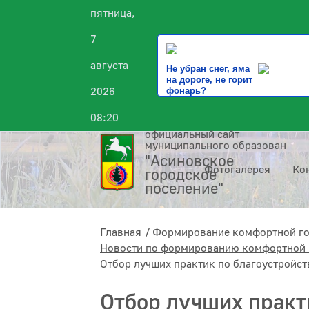
пятница,
7
августа
Не убран снег, яма
на дороге, не горит
2026
фонарь?
08:20
официальный сайт
муниципального образования
"Асиновское
Фотогалерея
Ко
городское
поселение"
Главная
Формирование комфортной г
Новости по формированию комфортной 
Отбор лучших практик по благоустройст
Отбор лучших практ