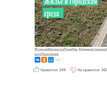
#ГородаМеняютсяРадиНас
#
АдминистрацияА
когоПоселения
Нравится: 399
Не нравится: 36