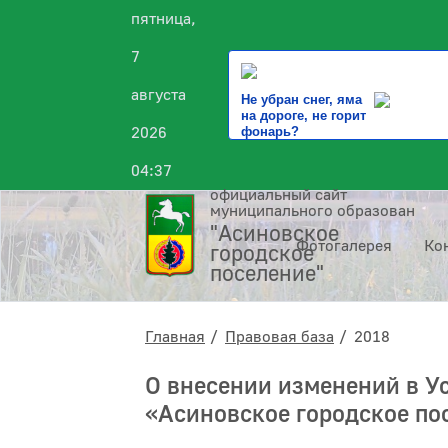
пятница,
7
августа
Не убран снег, яма
на дороге, не горит
2026
фонарь?
04:37
официальный сайт
муниципального образования
"Асиновское
Фотогалерея
Ко
городское
поселение"
Главная
Правовая база
2018
О внесении изменений в У
«Асиновское городское по