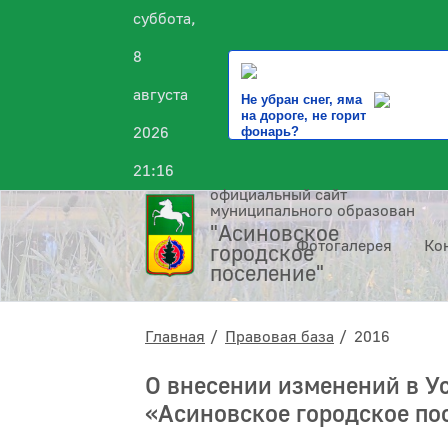
суббота,
8
августа
Не убран снег, яма
на дороге, не горит
2026
фонарь?
21:16
официальный сайт
муниципального образования
"Асиновское
Фотогалерея
Ко
городское
поселение"
Главная
Правовая база
2016
О внесении изменений в У
«Асиновское городское по