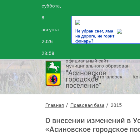
суббота,
8
августа
Не убран снег, яма
на дороге, не горит
2026
фонарь?
23:58
официальный сайт
муниципального образования
"Асиновское
Фотогалерея
Ко
городское
поселение"
Главная
Правовая база
2015
О внесении изменений в У
«Асиновское городское по