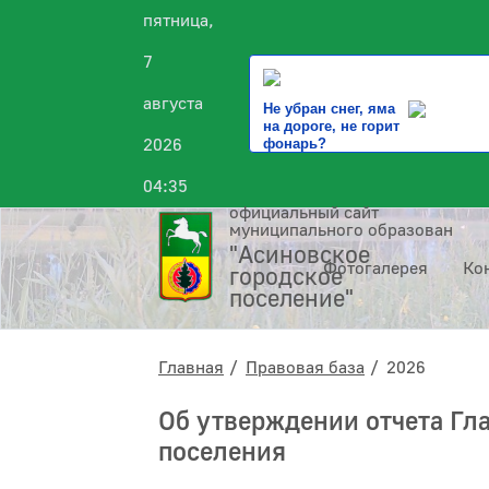
пятница,
7
августа
Не убран снег, яма
на дороге, не горит
2026
фонарь?
04:35
официальный сайт
муниципального образования
"Асиновское
Фотогалерея
Ко
городское
поселение"
Главная
Правовая база
2026
Об утверждении отчета Гл
поселения