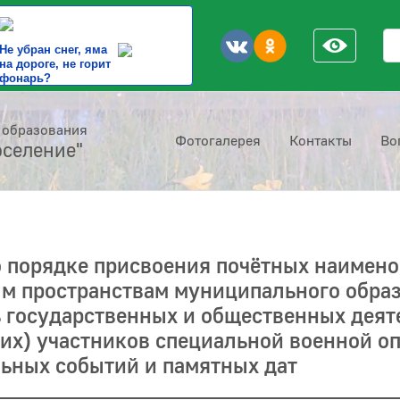
По
Не убран снег, яма
на дороге, не горит
фонарь?
 образования
Фотогалерея
Контакты
Во
оселение"
о порядке присвоения почётных наимен
м пространствам муниципального обра
ь государственных и общественных деят
их) участников специальной военной оп
ьных событий и памятных дат