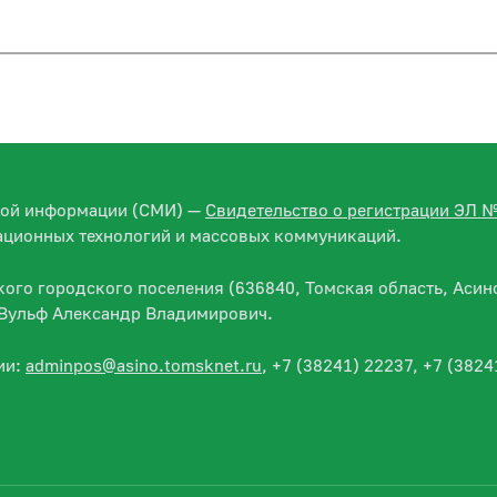
вой информации (СМИ) —
Свидетельство о регистрации ЭЛ 
ационных технологий и массовых коммуникаций.
го городского поселения (636840, Томская область, Асино
— Вульф Александр Владимирович.
ии:
adminpos@asino.tomsknet.ru
, +7 (38241) 22237, +7 (3824