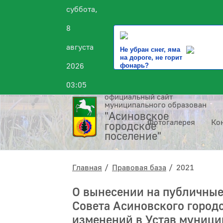
суббота,
8
августа
Не убран снег, яма
на дороге, не горит
2026
фонарь?
03:05
официальный сайт
муниципального образования
"Асиновское
Фотогалерея
Ко
городское
поселение"
Главная
Правовая база
2021
О вынесении на публичные
Совета Асиновского город
изменений в Устав муници