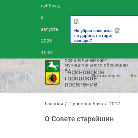
суббота,
8
августа
Не убран снег, яма
на дороге, не горит
2026
фонарь?
15:35
официальный сайт
муниципального образования
"Асиновское
Фотогалерея
Ко
городское
поселение"
Главная
Правовая база
2017
О Совете старейшин