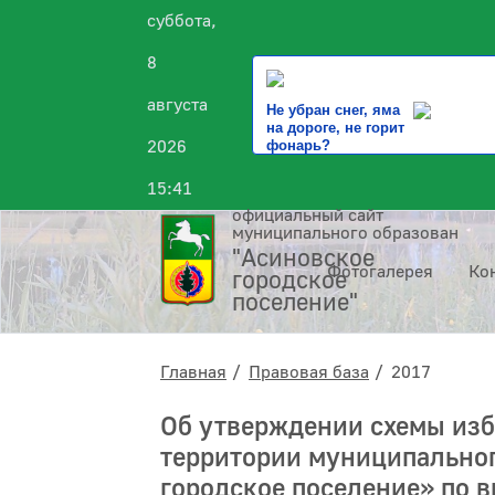
суббота,
8
августа
Не убран снег, яма
на дороге, не горит
2026
фонарь?
15:41
официальный сайт
муниципального образования
"Асиновское
Фотогалерея
Ко
городское
поселение"
Главная
Правовая база
2017
Об утверждении схемы изб
территории муниципально
городское поселение» по 