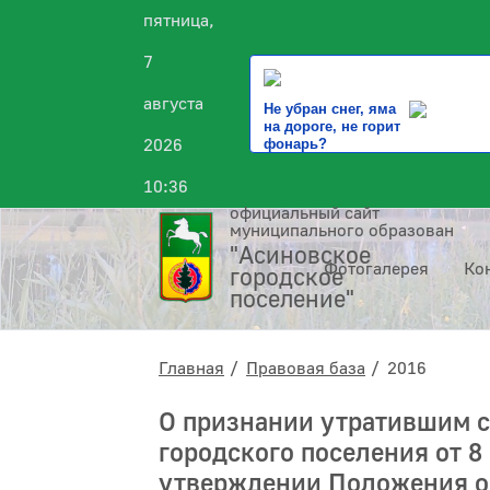
пятница,
7
августа
Не убран снег, яма
на дороге, не горит
2026
фонарь?
10:36
официальный сайт
муниципального образования
"Асиновское
Фотогалерея
Ко
городское
поселение"
Главная
Правовая база
2016
О признании утратившим с
городского поселения от 8
утверждении Положения о