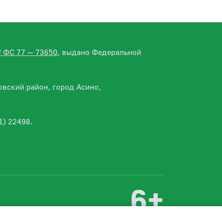
№ ФС 77 — 73650
, выдано Федеральной
вский район, город Асино,
1) 22498.
6+