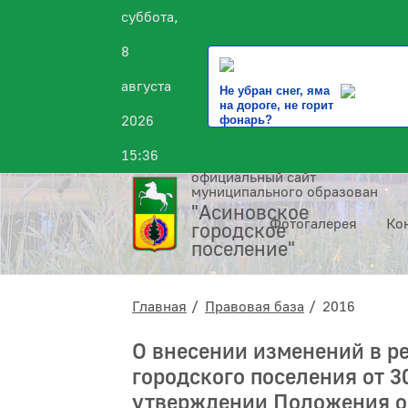
суббота,
8
августа
Не убран снег, яма
на дороге, не горит
2026
фонарь?
15:36
официальный сайт
муниципального образования
"Асиновское
Фотогалерея
Ко
городское
поселение"
Главная
Правовая база
2016
О внесении изменений в р
городского поселения от 3
утверждении Положения о