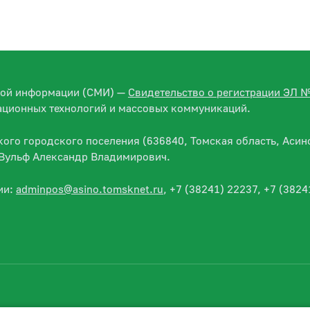
вой информации (СМИ) —
Свидетельство о регистрации ЭЛ 
ационных технологий и массовых коммуникаций.
го городского поселения (636840, Томская область, Асино
— Вульф Александр Владимирович.
ии:
adminpos@asino.tomsknet.ru
, +7 (38241) 22237, +7 (3824