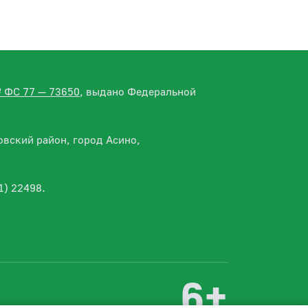
№ ФС 77 — 73650
, выдано Федеральной
вский район, город Асино,
1) 22498.
6+