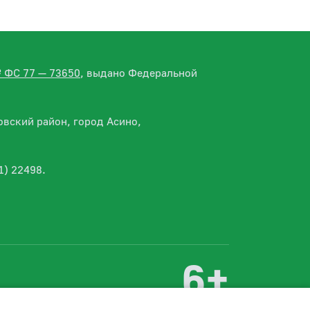
№ ФС 77 — 73650
, выдано Федеральной
вский район, город Асино,
1) 22498.
6+