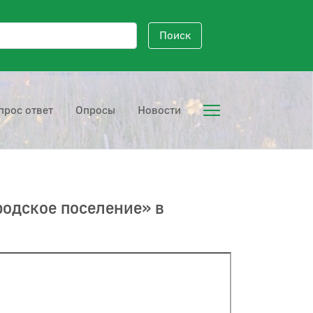
исковый запрос
Поиск
прос ответ
Опросы
Новости
родское поселение» в