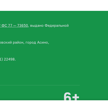
№ ФС 77 — 73650
, выдано Федеральной
вский район, город Асино,
1) 22498.
6+