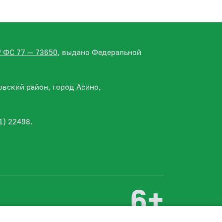
№ ФС 77 — 73650
, выдано Федеральной
вский район, город Асино,
1) 22498.
6+