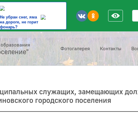
По
Не убран снег, яма
на дороге, не горит
фонарь?
 образования
Фотогалерея
Контакты
Во
оселение"
иципальных служа­щих, замещающих до
новского городского поселения