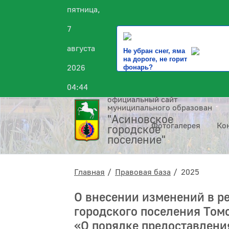
пятница,
7
августа
Не убран снег, яма
на дороге, не горит
2026
фонарь?
04:44
официальный сайт
муниципального образования
"Асиновское
Фотогалерея
Ко
городское
поселение"
Главная
Правовая база
2025
О внесении изменений в р
городского поселения Томс
«О порядке предоставлени