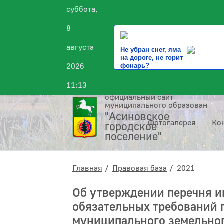
суббота,
8
августа
Не убран снег, яма
на дороге, не горит
2026
фонарь?
11:13
официальный сайт
муниципального образования
"Асиновское
Фотогалерея
Ко
городское
поселение"
Главная
Правовая база
2021
Об утверждении перечня и
обязательных требований 
муниципального земельног