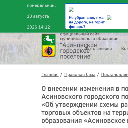
понедельник,
10 августа
Не убран снег, яма
на дороге, не горит
2026 14:12
фонарь?
официальный сайт
муниципального образования
"Асиновское
Фотогалерея
Ко
городское
поселение"
Главная
Правовая база
Постановле
О внесении изменения в п
Асиновского городского по
«Об утверждении схемы р
торговых объектов на тер
образования «Асиновское 