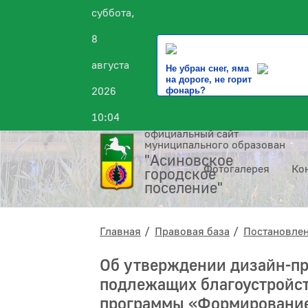
суббота,
8
августа
Не убран снег, яма
на дороге, не горит
2026
фонарь?
10:04
официальный сайт
муниципального образования
"Асиновское
Фотогалерея
Ко
городское
поселение"
Главная
Правовая база
Постановле
Об утверждении дизайн-пр
подлежащих благоустройст
программы «Формирование