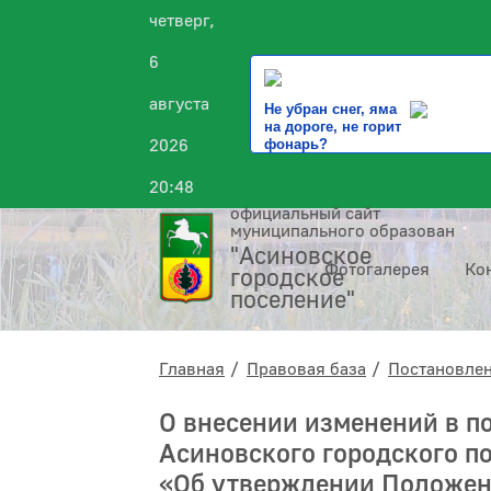
четверг,
6
августа
Не убран снег, яма
на дороге, не горит
2026
фонарь?
20:48
официальный сайт
муниципального образования
"Асиновское
Фотогалерея
Ко
городское
поселение"
Главная
Правовая база
Постановле
О внесении изменений в п
Асиновского городского по
«Об утверждении Положен