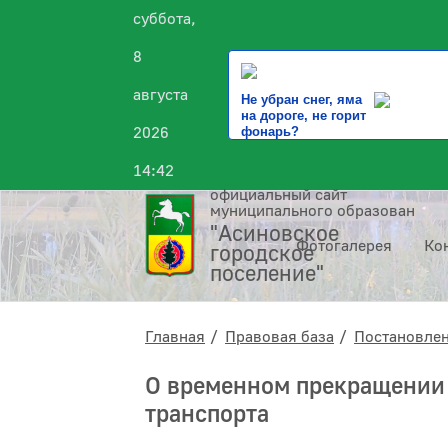
суббота,
8
августа
Не убран снег, яма
на дороге, не горит
2026
фонарь?
14:42
официальный сайт
муниципального образования
"Асиновское
Фотогалерея
Ко
городское
поселение"
Главная
Правовая база
Постановле
О временном прекращении
транспорта