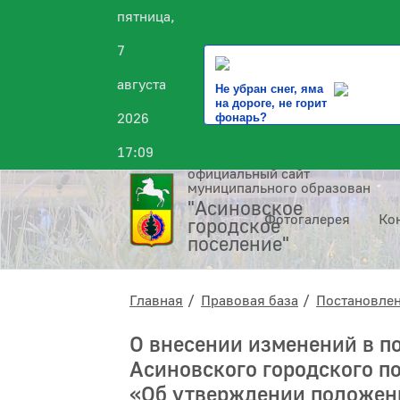
пятница,
7
августа
Не убран снег, яма
на дороге, не горит
2026
фонарь?
17:09
официальный сайт
муниципального образования
"Асиновское
Фотогалерея
Ко
городское
поселение"
Главная
Правовая база
Постановле
О внесении изменений в п
Асиновского городского по
«Об утверждении положен