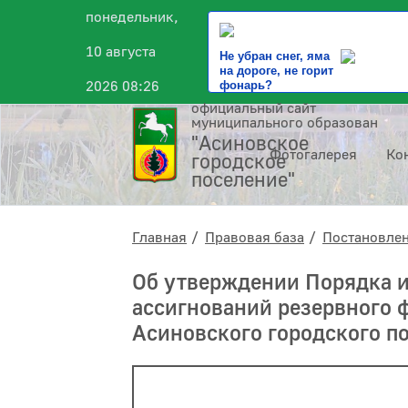
понедельник,
10 августа
Не убран снег, яма
на дороге, не горит
2026 08:26
фонарь?
официальный сайт
муниципального образования
"Асиновское
Фотогалерея
Ко
городское
поселение"
Главная
Правовая база
Постановле
Об утверждении Порядка 
ассигнований резервного
Асиновского городского п