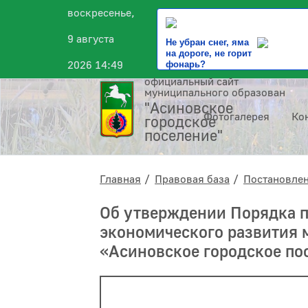
воскресенье,
9 августа
Не убран снег, яма
на дороге, не горит
2026 14:49
фонарь?
официальный сайт
муниципального образования
"Асиновское
Фотогалерея
Ко
городское
поселение"
Главная
Правовая база
Постановле
Об утверждении Порядка п
экономического развития 
«Асиновское городское по