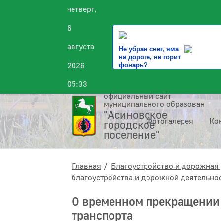
четверг,
6
августа
Не убран снег, яма
на дороге, не горит
2026
фонарь?
05:33
официальный сайт
муниципального образования
"Асиновское
Фотогалерея
Ко
городское
поселение"
Главная
Благоустройство и дорожная 
благоустройства и дорожной деятельно
О временном прекращении
транспорта