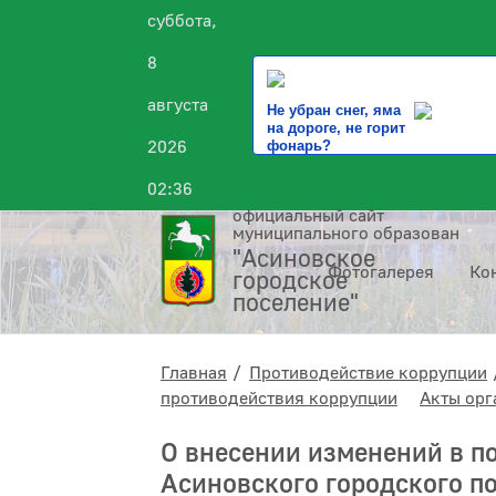
суббота,
8
августа
Не убран снег, яма
на дороге, не горит
2026
фонарь?
02:36
официальный сайт
муниципального образования
"Асиновское
Фотогалерея
Ко
городское
поселение"
Главная
Противодействие коррупции
противодействия коррупции
Акты орг
О внесении изменений в п
Асиновского городского по