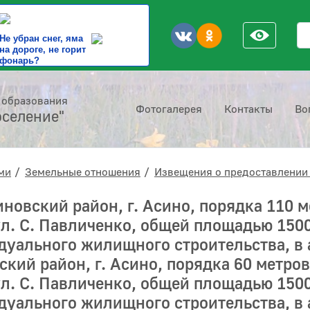
По
Не убран снег, яма
на дороге, не горит
фонарь?
 образования
Фотогалерея
Контакты
Во
оселение"
ми
Земельные отношения
Извещения о предоставлении
новский район, г. Асино, порядка 110 м
ул. С. Павличенко, общей площадью 1500
уального жилищного строительства, в а
кий район, г. Асино, порядка 60 метров
ул. С. Павличенко, общей площадью 1500
уального жилищного строительства, в а