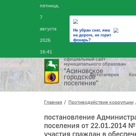
пятница,
7
августа
Не убран снег, яма
на дороге, не горит
2026
фонарь?
16:41
официальный сайт
муниципального образования
"Асиновское
Фотогалерея
Ко
городское
поселение"
Главная
Противодействие коррупции
постановление Администра
поселения от 22.01.2014 
участия граждан в обеспе