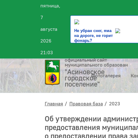
пятница,
7
августа
Не убран снег, яма
на дороге, не горит
2026
фонарь?
21:03
официальный сайт
муниципального образования
"Асиновское
Фотогалерея
Ко
городское
поселение"
Главная
Правовая база
2023
Об утверждении администр
предоставления муниципа
о предоставлении права з