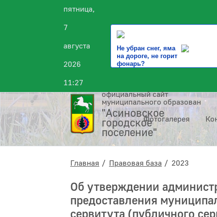
пятница,
7
августа
Не убран снег, яма
на дороге, не горит
2026
фонарь?
11:27
официальный сайт
муниципального образования
"Асиновское
Фотогалерея
Ко
городское
поселение"
Главная
Правовая база
2023
Об утверждении администр
предоставления муниципал
сервитута (публичного се