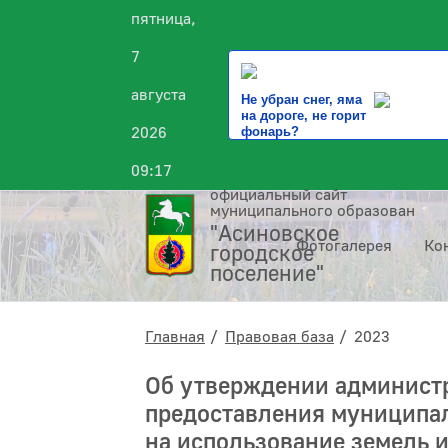
пятница,
7
августа
Не убран снег, яма
на дороге, не горит
2026
фонарь?
09:17
официальный сайт
муниципального образования
"Асиновское
Фотогалерея
Ко
городское
поселение"
Главная
Правовая база
2023
Об утверждении администр
предоставления муниципа
на использование земель и