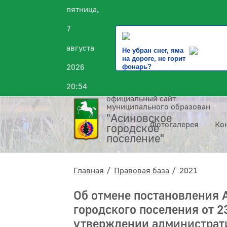
пятница,
7
августа
Не убран снег, яма
на дороге, не горит
2026
фонарь?
20:54
официальный сайт
муниципального образования
"Асиновское
Фотогалерея
Ко
городское
поселение"
Главная
Правовая база
2021
Об отмене постановления
городского поселения от 2
утверждении администрати