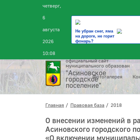
четверг,
6
августа
Не убран снег, яма
на дороге, не горит
2026
фонарь?
10:08
официальный сайт
муниципального образования
"Асиновское
Фотогалерея
Ко
городское
поселение"
Главная
Правовая база
2018
О внесении изменений в 
Асиновского городского по
«О включении муниципальн