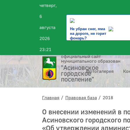
четверг,
6
августа
Не убран снег, яма
на дороге, не горит
2026
фонарь?
23:21
официальный сайт
муниципального образования
"Асиновское
Фотогалерея
Ко
городское
поселение"
Главная
Правовая база
2018
О внесении изменений в п
Асиновского городского по
«Об утверждении админист